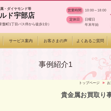
属・ダイヤモンド等
営業時間
10:00～18:00
ールド宇部店
定休日
日曜日
19（常盤町1丁目バス停から徒歩1分）
年末年始
サービス案内
お客さまの声
よくあるご質問
事例紹介1
トップページ
お
貴金属お買取り